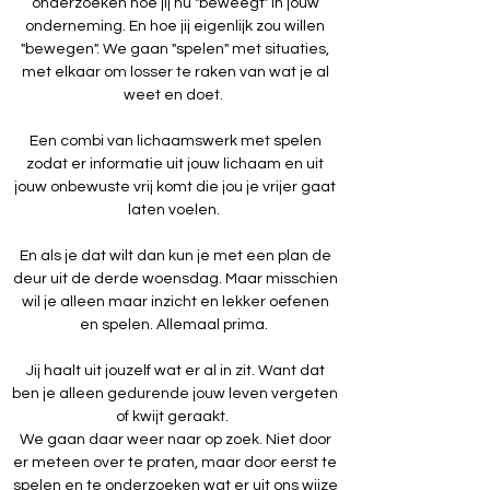
onderzoeken hoe jij nu "beweegt' in jouw
onderneming. En hoe jij eigenlijk zou willen
"bewegen". We gaan "spelen" met situaties,
met elkaar om losser te raken van wat je al
weet en doet.
Een combi van lichaamswerk met spelen
zodat er informatie uit jouw lichaam en uit
jouw onbewuste vrij komt die jou je vrijer gaat
laten voelen.
En als je dat wilt dan kun je met een plan de
deur uit de derde woensdag. Maar misschien
wil je alleen maar inzicht en lekker oefenen
en spelen. Allemaal prima.
Jij haalt uit jouzelf wat er al in zit. Want dat
ben je alleen gedurende jouw leven vergeten
of kwijt geraakt.
We gaan daar weer naar op zoek. Niet door
er meteen over te praten, maar door eerst te
spelen en te onderzoeken wat er uit ons wijze